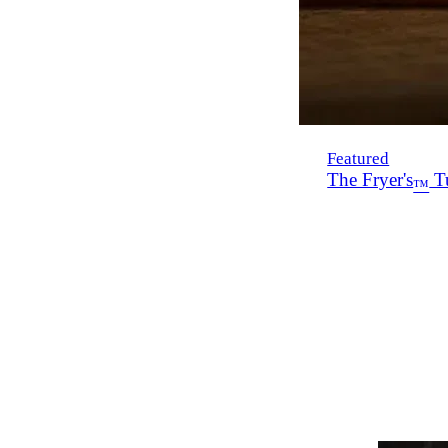
Featured
The Fryer's
Tu
™