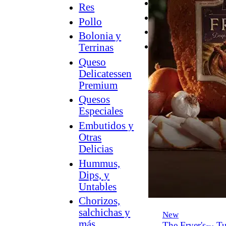
Desayuno
Res
Parrilla
Pollo
Hummus
Bolonia y
Snacks
Terrinas
Queso
Delicatessen
Premium
Quesos
Especiales
Embutidos y
Otras
Delicias
Hummus,
Dips, y
Untables
Chorizos,
salchichas y
New
más
The Fryer's
Tu