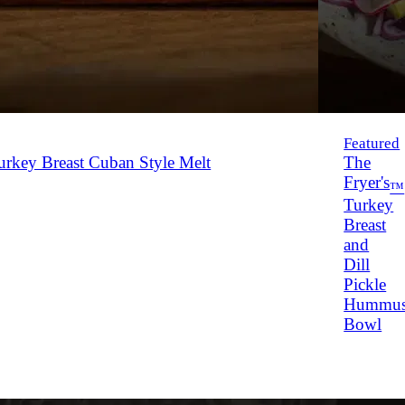
Featured
rkey Breast Cuban Style Melt
The
Fryer's
™
Turkey
Breast
and
Dill
Pickle
Hummu
Bowl