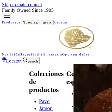
Skip to main content
Family Owned Since 1905
Productos
Nuestra marca
Recetas
Nutrición
Seguridad alimentaria
Oportunidades
Locator
Search
Colecciones
Colecciones
de
especializadas
productos
All
Natural*
Pavo
Audacia
Jamón