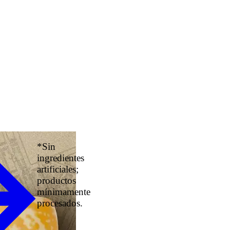
*Sin
ingredientes
artificiales;
productos
mínimamente
procesados.