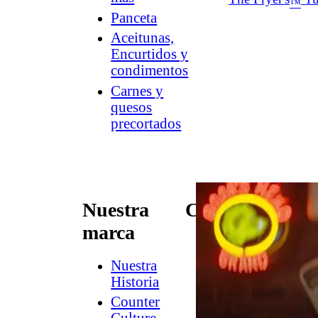
™
Panceta
Aceitunas,
Encurtidos y
condimentos
Carnes y
quesos
precortados
Nuestra
Conectar
marca
Contacto
Newsletter
Nuestra
de
Historia
Dish
Counter
Worthy
®