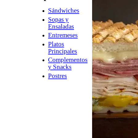
Sándwiches
How
2
Sopas y
Charcuterie
Ensaladas
®
Counter
Entremeses
Culture
Platos
™
Guía
Principales
a
Complementos
la
y Snacks
tienda
Postres