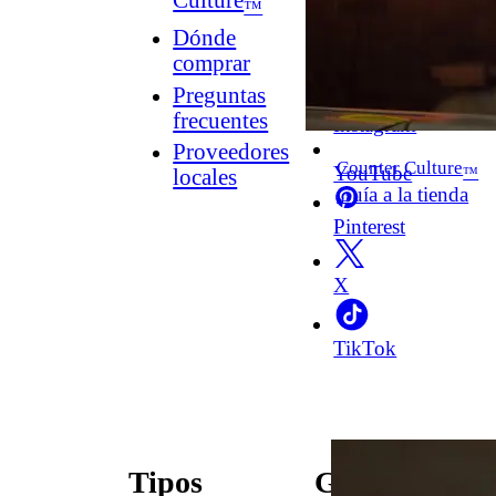
Culture
™
Dónde
comprar
Facebook
Preguntas
frecuentes
Instagram
Proveedores
Counter Culture
YouTube
™
locales
Guía a la tienda
Pinterest
X
TikTok
Tipos
Guías