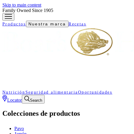
Skip to main content
Family Owned Since 1905
Nuestra marca
Productos
Recetas
Nutrición
Seguridad alimentaria
Oportunidades
Locator
Search
Colecciones de productos
Pavo
Jamón