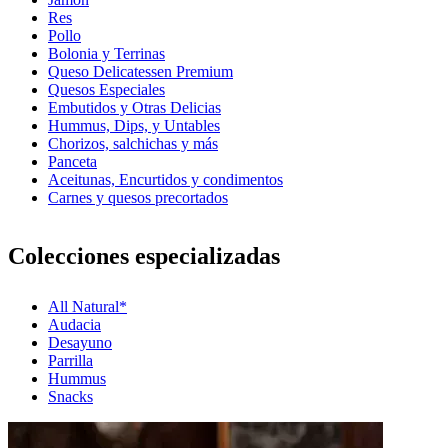
Res
Pollo
Bolonia y Terrinas
Queso Delicatessen Premium
Quesos Especiales
Embutidos y Otras Delicias
Hummus, Dips, y Untables
Chorizos, salchichas y más
Panceta
Aceitunas, Encurtidos y condimentos
Carnes y quesos precortados
Colecciones especializadas
All Natural*
Audacia
Desayuno
Parrilla
Hummus
Snacks