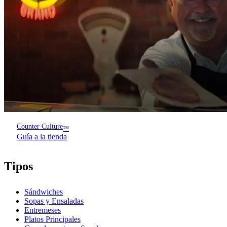
Counter Culture
™
Guía a la tienda
Tipos
Sándwiches
Sopas y Ensaladas
Entremeses
Platos Principales