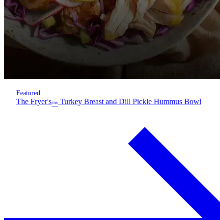
Featured
The Fryer's
Turkey Breast and Dill Pickle Hummus Bowl
™