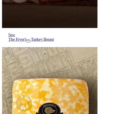
New
The Fryer's
Turkey Breast
™