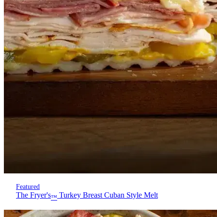
Featured
The Fryer's
Turkey Breast Cuban Style Melt
™