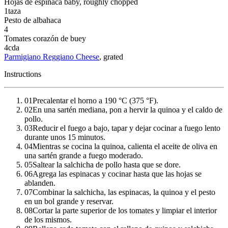
Hojas de espinaca baby
, roughly chopped
1
taza
Pesto de albahaca
4
Tomates corazón de buey
4
cda
Parmigiano Reggiano Cheese
, grated
Instructions
01
Precalentar el horno a 190 °C (375 °F).
02
En una sartén mediana, pon a hervir la quinoa y el caldo de
pollo.
03
Reducir el fuego a bajo, tapar y dejar cocinar a fuego lento
durante unos 15 minutos.
04
Mientras se cocina la quinoa, calienta el aceite de oliva en
una sartén grande a fuego moderado.
05
Saltear la salchicha de pollo hasta que se dore.
06
Agrega las espinacas y cocinar hasta que las hojas se
ablanden.
07
Combinar la salchicha, las espinacas, la quinoa y el pesto
en un bol grande y reservar.
08
Cortar la parte superior de los tomates y limpiar el interior
de los mismos.