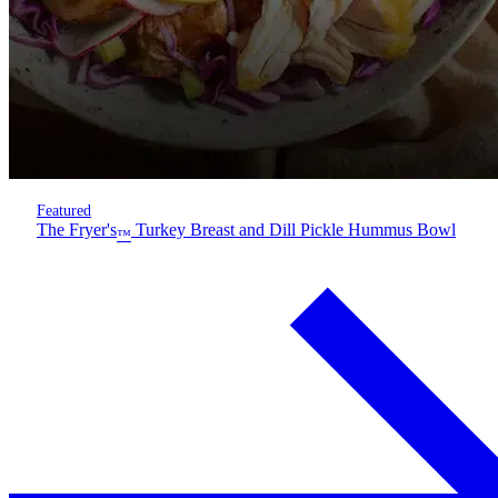
Featured
The Fryer's
Turkey Breast and Dill Pickle Hummus Bowl
™