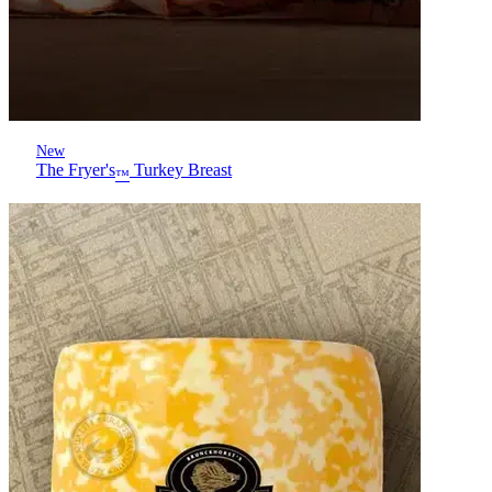
New
The Fryer's
Turkey Breast
™