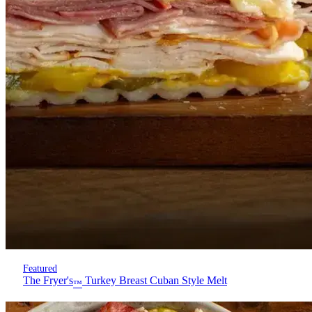
Featured
The Fryer's
Turkey Breast Cuban Style Melt
™