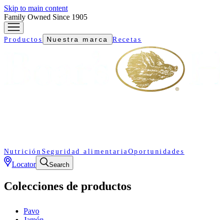
Skip to main content
Family Owned Since 1905
Nuestra marca
Productos
Recetas
Nutrición
Seguridad alimentaria
Oportunidades
Locator
Search
Colecciones de productos
Pavo
Jamón