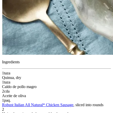
Ingredients
1
taza
Quinua
, dry
1
taza
Caldo de pollo magro
2
cda
Aceite de oliva
1
paq.
Robust Italian All Natural* Chicken Sausage
, sliced into rounds
2