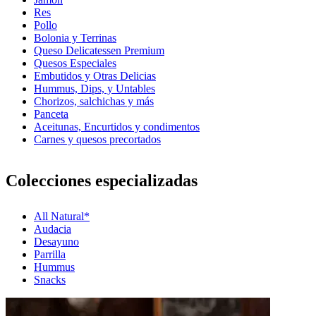
Res
Pollo
Bolonia y Terrinas
Queso Delicatessen Premium
Quesos Especiales
Embutidos y Otras Delicias
Hummus, Dips, y Untables
Chorizos, salchichas y más
Panceta
Aceitunas, Encurtidos y condimentos
Carnes y quesos precortados
Colecciones especializadas
All Natural*
Audacia
Desayuno
Parrilla
Hummus
Snacks