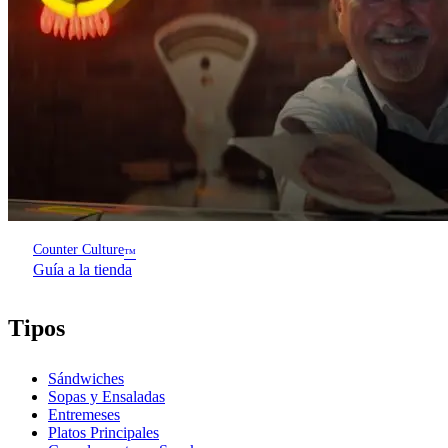
Counter Culture
™
Guía a la tienda
Tipos
Sándwiches
Sopas y Ensaladas
Entremeses
Platos Principales