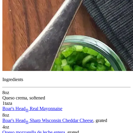
Ingredients
8
oz
Queso crema
, softened
1
taza
Boar's Head
Real Mayonnaise
®
8
oz
Boar's Head
Sharp Wisconsin Cheddar Cheese
, grated
®
4
oz
Queso mozzarella de leche entera
, grated