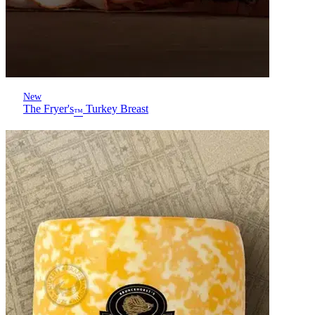
New
The Fryer's
Turkey Breast
™