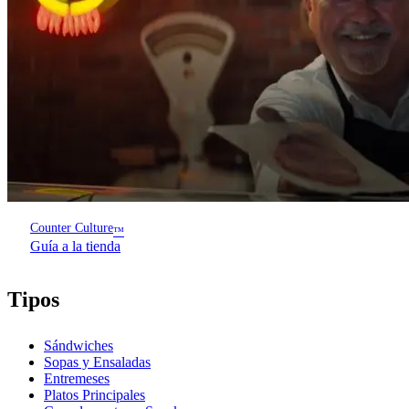
Counter Culture
™
Guía a la tienda
Tipos
Sándwiches
Sopas y Ensaladas
Entremeses
Platos Principales