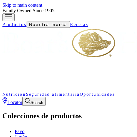
Skip to main content
Family Owned Since 1905
Nuestra marca
Productos
Recetas
Nutrición
Seguridad alimentaria
Oportunidades
Locator
Search
Colecciones de productos
Pavo
Jamón