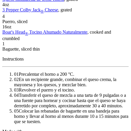
4
oz
3 Pepper Colby Jack
Cheese
, grated
®
4
Puerro
, sliced
16
oz
Boar's Head
Tocino Ahumado Naturalmente
, cooked and
®
crumbled
1
Baguette
, sliced thin
Instructions
01
Precalentar el horno a 200 °C.
02
En un recipiente grande, combinar el queso crema, la
mayonesa y los quesos, y mezclar bien.
03
Revolver el puerro y el tocino.
04
Transferir el queso de mezcla a una tarta de 9 pulgadas o a
una fuente para hornear y cocinar hasta que el queso se haya
derretido por completo, aproximadamente 30 a 40 minutos.
05
Colocar las rebanadas de baguette en una bandeja para
horno y llevar al horno al menos durante 10 a 15 minutos para
que se tuesten.