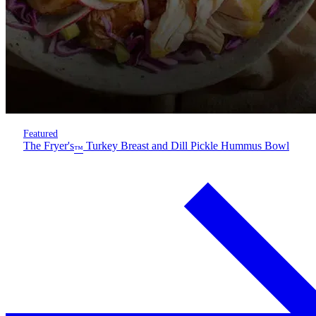
Featured
The Fryer's
Turkey Breast and Dill Pickle Hummus Bowl
™