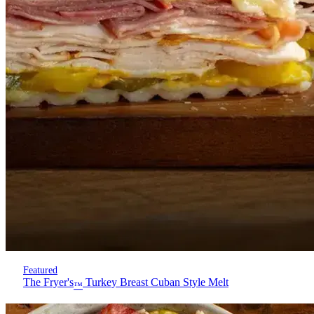
Featured
The Fryer's
Turkey Breast Cuban Style Melt
™