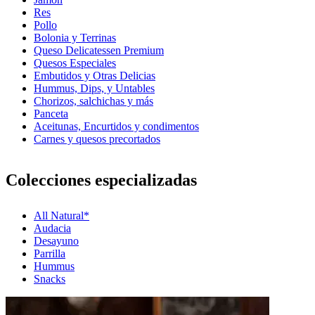
Res
Pollo
Bolonia y Terrinas
Queso Delicatessen Premium
Quesos Especiales
Embutidos y Otras Delicias
Hummus, Dips, y Untables
Chorizos, salchichas y más
Panceta
Aceitunas, Encurtidos y condimentos
Carnes y quesos precortados
Colecciones especializadas
All Natural*
Audacia
Desayuno
Parrilla
Hummus
Snacks