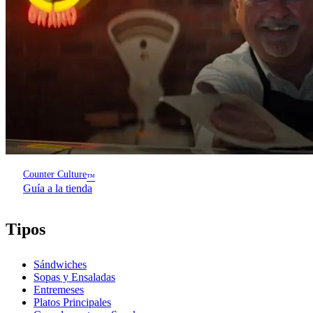
Counter Culture
™
Guía a la tienda
Tipos
Sándwiches
Sopas y Ensaladas
Entremeses
Platos Principales