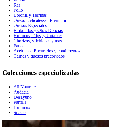
Res
Pollo
Bolonia y Terrinas
Queso Delicatessen Premium
Quesos Especiales
Embutidos y Otras Delicias
Hummus, Dips, y Untables
Chorizos, salchichas y más
Panceta
Aceitunas, Encurtidos y condimentos
Carnes y quesos precortados
Colecciones especializadas
All Natural*
Audacia
Desayuno
Parrilla
Hummus
Snacks