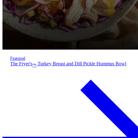
Featured
The Fryer's
Turkey Breast and Dill Pickle Hummus Bowl
™