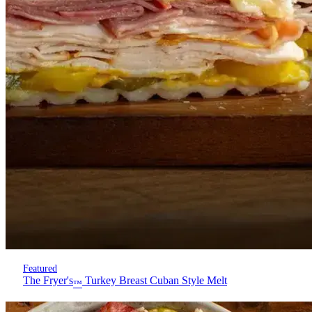
Featured
The Fryer's
Turkey Breast Cuban Style Melt
™