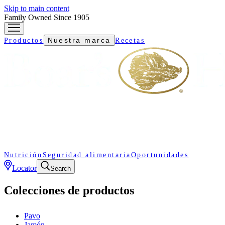
Skip to main content
Family Owned Since 1905
Nuestra marca
Productos
Recetas
Nutrición
Seguridad alimentaria
Oportunidades
Locator
Search
Colecciones de productos
Pavo
Jamón