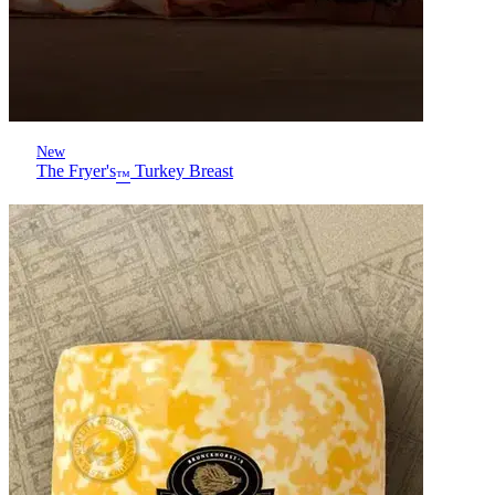
New
The Fryer's
Turkey Breast
™