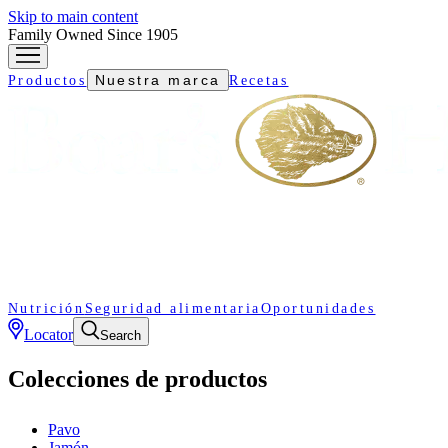
Skip to main content
Family Owned Since 1905
Nuestra marca
Productos
Recetas
Nutrición
Seguridad alimentaria
Oportunidades
Locator
Search
Colecciones de productos
Pavo
Jamón