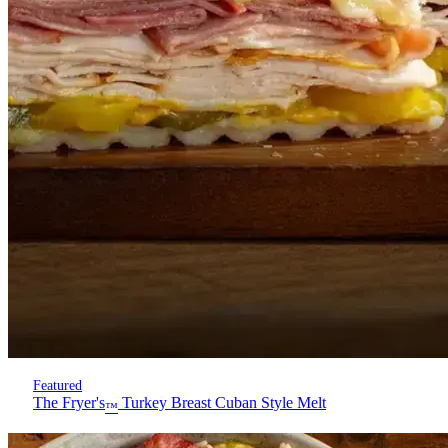
Featured
The Fryer's
Turkey Breast Cuban Style Melt
™