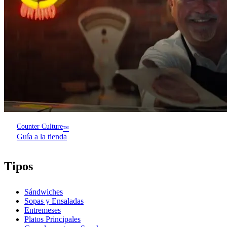
Counter Culture
™
Guía a la tienda
Tipos
Sándwiches
Sopas y Ensaladas
Entremeses
Platos Principales