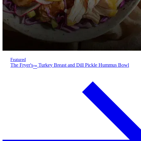
Featured
The Fryer's
Turkey Breast and Dill Pickle Hummus Bowl
™