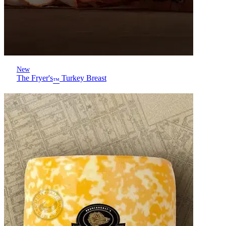
New
The Fryer's
Turkey Breast
™