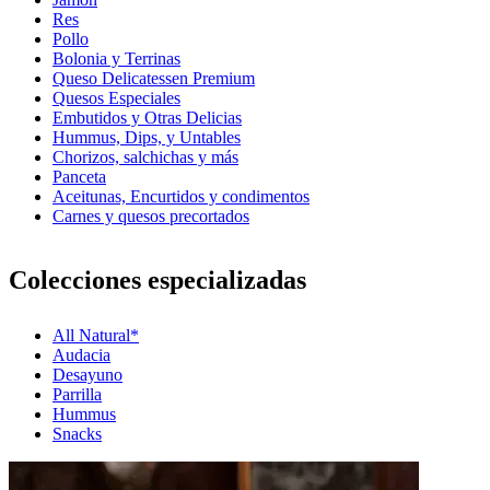
Res
Pollo
Bolonia y Terrinas
Queso Delicatessen Premium
Quesos Especiales
Embutidos y Otras Delicias
Hummus, Dips, y Untables
Chorizos, salchichas y más
Panceta
Aceitunas, Encurtidos y condimentos
Carnes y quesos precortados
Colecciones especializadas
All Natural*
Audacia
Desayuno
Parrilla
Hummus
Snacks