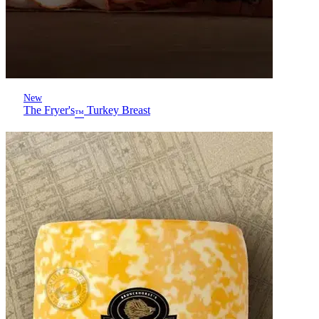
New
The Fryer's
Turkey Breast
™