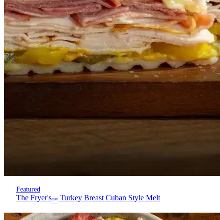
Featured
The Fryer's
Turkey Breast Cuban Style Melt
™