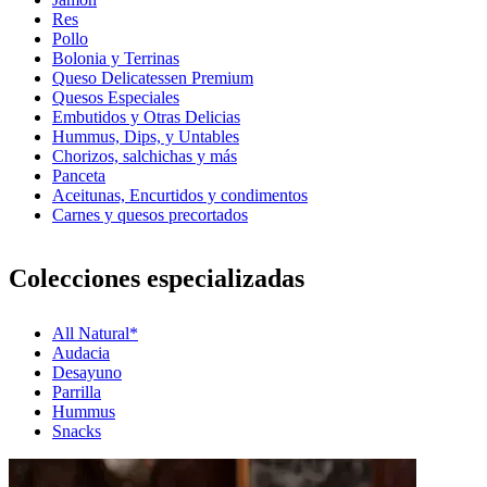
Res
Pollo
Bolonia y Terrinas
Queso Delicatessen Premium
Quesos Especiales
Embutidos y Otras Delicias
Hummus, Dips, y Untables
Chorizos, salchichas y más
Panceta
Aceitunas, Encurtidos y condimentos
Carnes y quesos precortados
Colecciones especializadas
All Natural*
Audacia
Desayuno
Parrilla
Hummus
Snacks