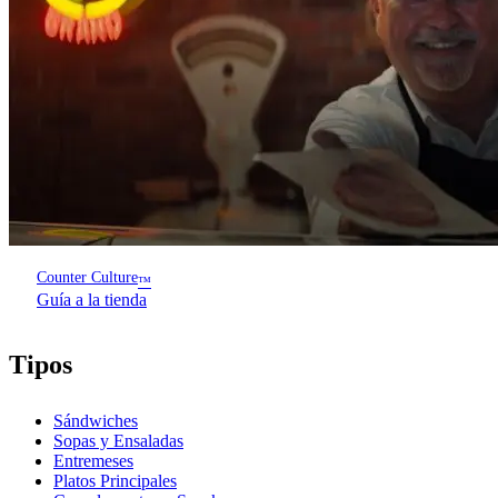
Counter Culture
™
Guía a la tienda
Tipos
Sándwiches
Sopas y Ensaladas
Entremeses
Platos Principales