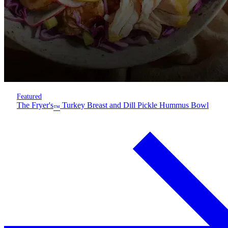
Featured
The Fryer's
Turkey Breast and Dill Pickle Hummus Bowl
™