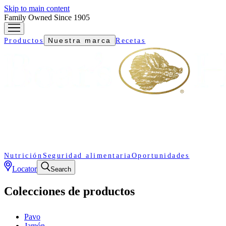
Skip to main content
Family Owned Since 1905
Nuestra marca
Productos
Recetas
Nutrición
Seguridad alimentaria
Oportunidades
Locator
Search
Colecciones de productos
Pavo
Jamón