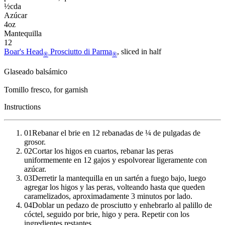
½
cda
Azúcar
4
oz
Mantequilla
12
Boar's Head
Prosciutto di Parma
, sliced in half
®
®
Glaseado balsámico
Tomillo fresco
, for garnish
Instructions
01
Rebanar el brie en 12 rebanadas de ¼ de pulgadas de
grosor.
02
Cortar los higos en cuartos, rebanar las peras
uniformemente en 12 gajos y espolvorear ligeramente con
azúcar.
03
Derretir la mantequilla en un sartén a fuego bajo, luego
agregar los higos y las peras, volteando hasta que queden
caramelizados, aproximadamente 3 minutos por lado.
04
Doblar un pedazo de prosciutto y enhebrarlo al palillo de
cóctel, seguido por brie, higo y pera. Repetir con los
ingredientes restantes.