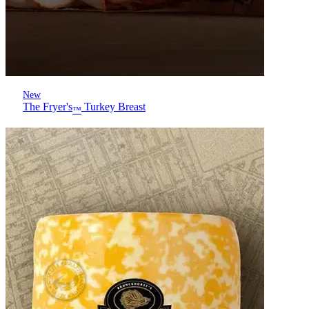
New
The Fryer's
Turkey Breast
™