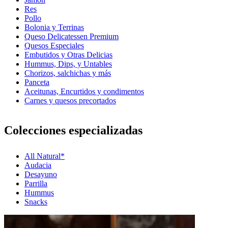
Res
Pollo
Bolonia y Terrinas
Queso Delicatessen Premium
Quesos Especiales
Embutidos y Otras Delicias
Hummus, Dips, y Untables
Chorizos, salchichas y más
Panceta
Aceitunas, Encurtidos y condimentos
Carnes y quesos precortados
Colecciones especializadas
All Natural*
Audacia
Desayuno
Parrilla
Hummus
Snacks