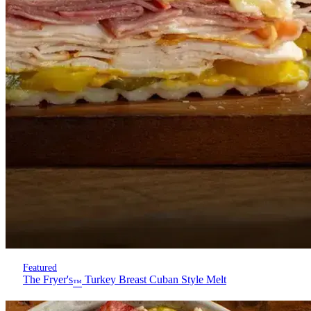
Featured
The Fryer's
Turkey Breast Cuban Style Melt
™