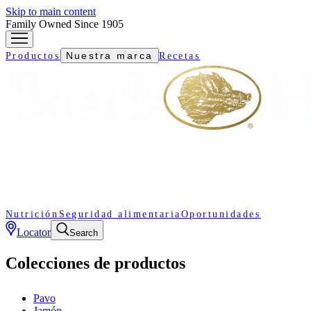
Skip to main content
Family Owned Since 1905
Nuestra marca
Productos
Recetas
Nutrición
Seguridad alimentaria
Oportunidades
Locator
Search
Colecciones de productos
Pavo
Jamón