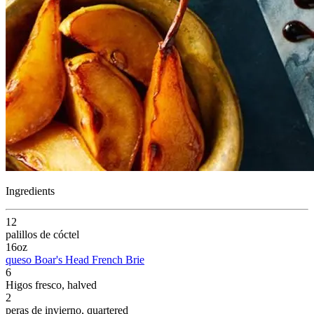
Ingredients
12
palillos de cóctel
16
oz
queso
Boar's Head
French Brie
6
Higos fresco
, halved
2
peras de invierno
, quartered