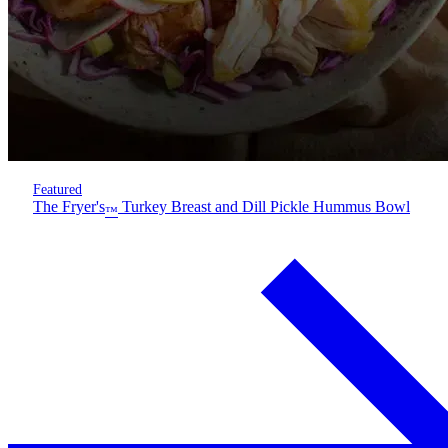
Featured
The Fryer's
Turkey Breast and Dill Pickle Hummus Bowl
™