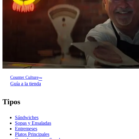
Counter Culture
™
Guía a la tienda
Tipos
Sándwiches
Sopas y Ensaladas
Entremeses
Platos Principales