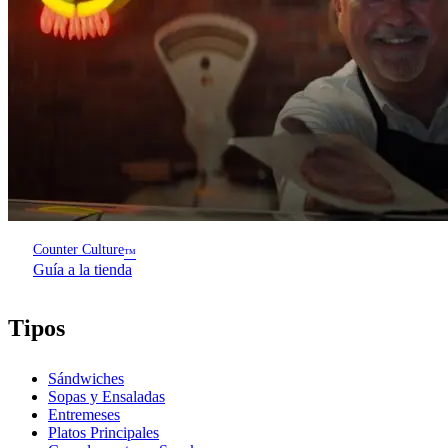
Counter Culture
™
Guía a la tienda
Tipos
Sándwiches
Sopas y Ensaladas
Entremeses
Platos Principales