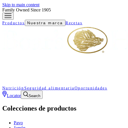
Skip to main content
Family Owned Since 1905
Nuestra marca
Productos
Recetas
Nutrición
Seguridad alimentaria
Oportunidades
Locator
Search
Colecciones de productos
Pavo
Jamón