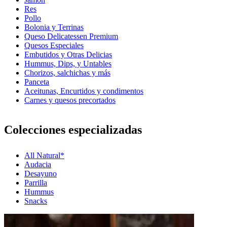
Res
Pollo
Bolonia y Terrinas
Queso Delicatessen Premium
Quesos Especiales
Embutidos y Otras Delicias
Hummus, Dips, y Untables
Chorizos, salchichas y más
Panceta
Aceitunas, Encurtidos y condimentos
Carnes y quesos precortados
Colecciones especializadas
All Natural*
Audacia
Desayuno
Parrilla
Hummus
Snacks