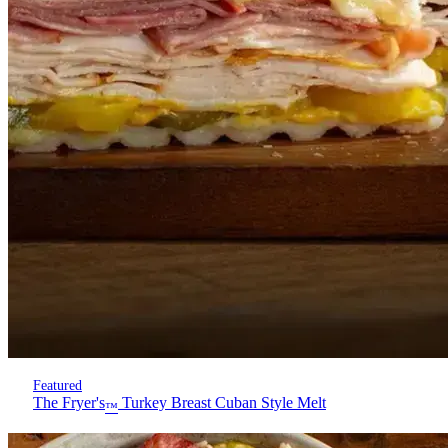
Featured
The Fryer's
Turkey Breast Cuban Style Melt
™