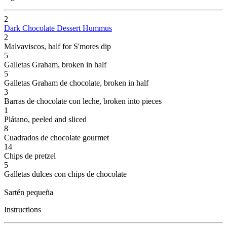
2
Dark Chocolate Dessert Hummus
2
Malvaviscos
, half for S'mores dip
5
Galletas Graham
, broken in half
5
Galletas Graham de chocolate
, broken in half
3
Barras de chocolate con leche
, broken into pieces
1
Plátano
, peeled and sliced
8
Cuadrados de chocolate gourmet
14
Chips de pretzel
5
Galletas dulces con chips de chocolate
Sartén pequeña
Instructions