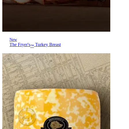
New
The Fryer's
Turkey Breast
™