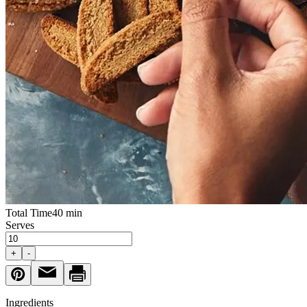
Total Time
40 min
Serves
+
-
Ingredients