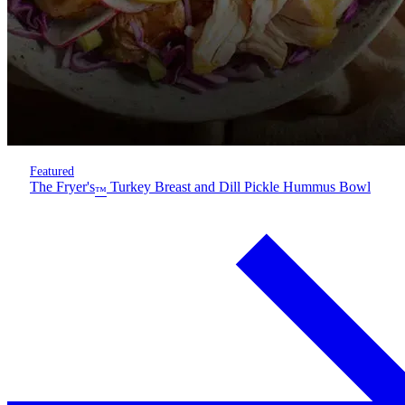
Featured
The Fryer's
Turkey Breast and Dill Pickle Hummus Bowl
™