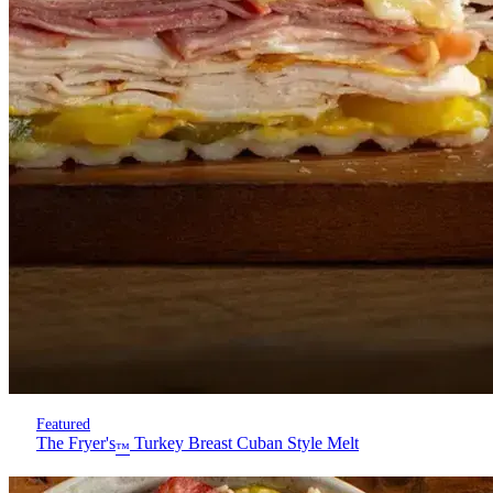
Featured
The Fryer's
Turkey Breast Cuban Style Melt
™