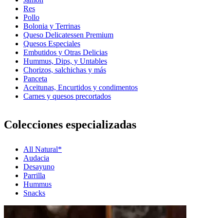
Res
Pollo
Bolonia y Terrinas
Queso Delicatessen Premium
Quesos Especiales
Embutidos y Otras Delicias
Hummus, Dips, y Untables
Chorizos, salchichas y más
Panceta
Aceitunas, Encurtidos y condimentos
Carnes y quesos precortados
Colecciones especializadas
All Natural*
Audacia
Desayuno
Parrilla
Hummus
Snacks