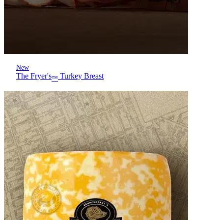
New
The Fryer's
Turkey Breast
™