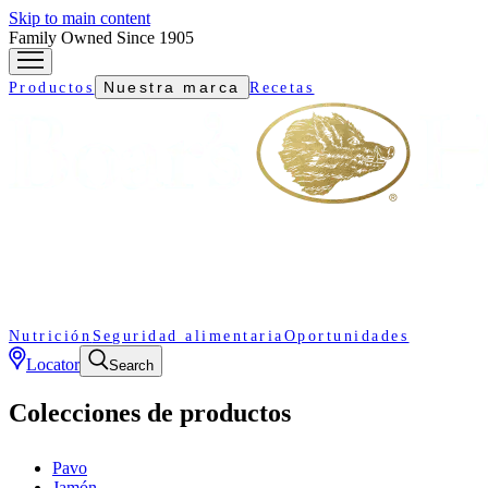
Skip to main content
Family Owned Since 1905
Nuestra marca
Productos
Recetas
Nutrición
Seguridad alimentaria
Oportunidades
Locator
Search
Colecciones de productos
Pavo
Jamón