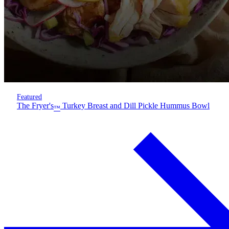
Featured
The Fryer's
Turkey Breast and Dill Pickle Hummus Bowl
™