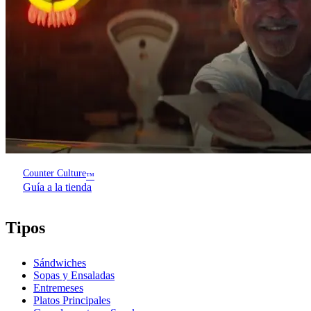
Counter Culture
™
Guía a la tienda
Tipos
Sándwiches
Sopas y Ensaladas
Entremeses
Platos Principales