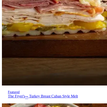
Featured
The Fryer's
Turkey Breast Cuban Style Melt
™