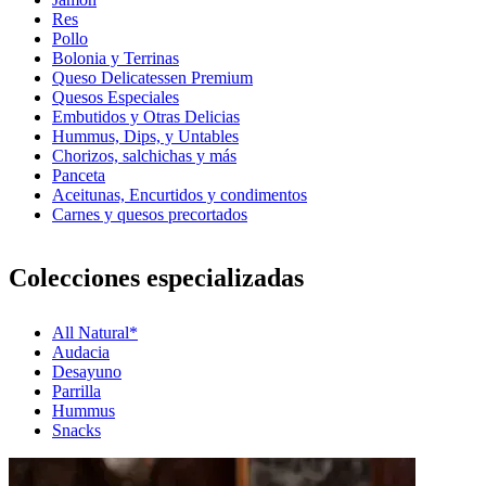
Res
Pollo
Bolonia y Terrinas
Queso Delicatessen Premium
Quesos Especiales
Embutidos y Otras Delicias
Hummus, Dips, y Untables
Chorizos, salchichas y más
Panceta
Aceitunas, Encurtidos y condimentos
Carnes y quesos precortados
Colecciones especializadas
All Natural*
Audacia
Desayuno
Parrilla
Hummus
Snacks