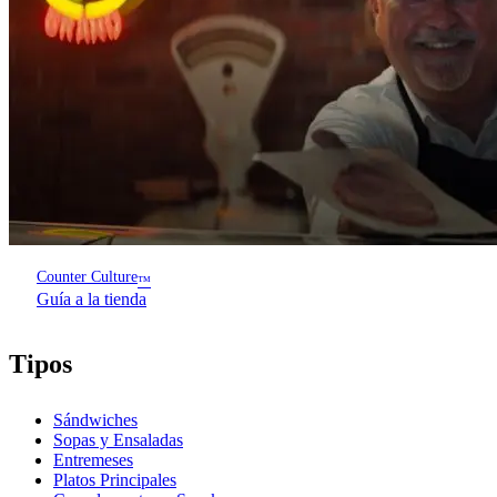
Counter Culture
™
Guía a la tienda
Tipos
Sándwiches
Sopas y Ensaladas
Entremeses
Platos Principales