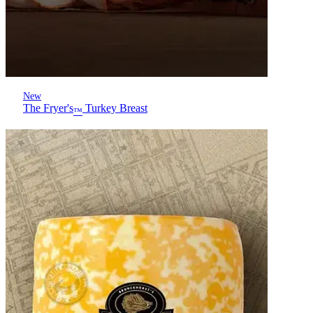
New
The Fryer's
Turkey Breast
™