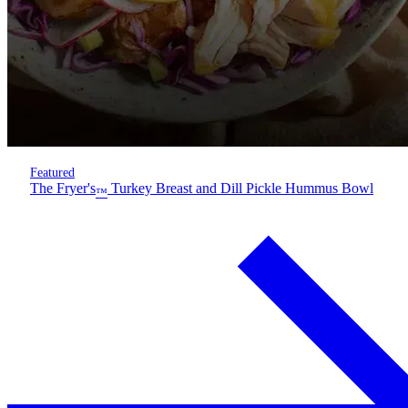
Featured
The Fryer's
Turkey Breast and Dill Pickle Hummus Bowl
™