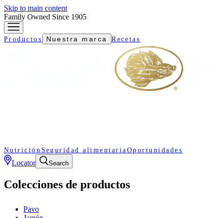
Skip to main content
Family Owned Since 1905
Nuestra marca
Productos
Recetas
Nutrición
Seguridad alimentaria
Oportunidades
Locator
Search
Colecciones de productos
Pavo
Jamón