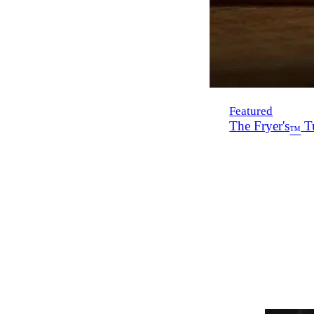
Featured
The Fryer's
Tu
™