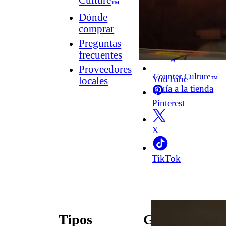
Culture
™
Dónde
comprar
Facebook
Preguntas
frecuentes
Instagram
Proveedores
Counter Culture
YouTube
™
locales
Guía a la tienda
Pinterest
X
TikTok
Tipos
Guías