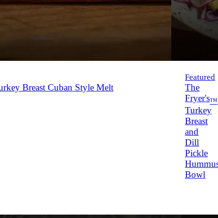
Featured
rkey Breast Cuban Style Melt
The
Fryer's
™
Turkey
Breast
and
Dill
Pickle
Hummu
Bowl