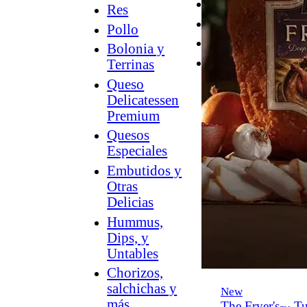
Desayuno
Res
Parrilla
Pollo
Hummus
Bolonia y
Snacks
Terrinas
Queso
Delicatessen
Premium
Quesos
Especiales
Embutidos y
Otras
Delicias
Hummus,
Dips, y
Untables
Chorizos,
salchichas y
New
más
The Fryer's
Tu