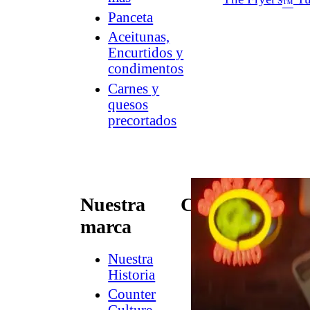
™
Panceta
Aceitunas,
Encurtidos y
condimentos
Carnes y
quesos
precortados
Nuestra
Conectar
marca
Contacto
Newsletter
Nuestra
de
Historia
Dish
Counter
Worthy
®