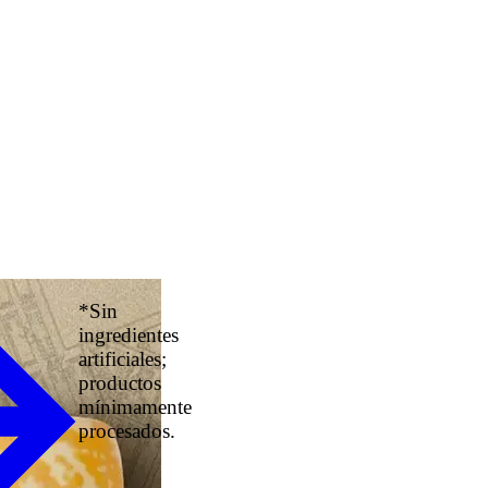
*Sin
ingredientes
artificiales;
productos
mínimamente
procesados.