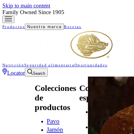
Skip to main content
Family Owned Since 1905
Productos
Nuestra marca
Recetas
Nutrición
Seguridad alimentaria
Oportunidades
Locator
Search
Colecciones
Colecciones
de
especializadas
productos
All
Natural*
Pavo
Audacia
Jamón