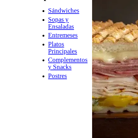
Sándwiches
How
2
Sopas y
Charcuterie
Ensaladas
®
Counter
Entremeses
Culture
Platos
™
Guía
Principales
a
Complementos
la
y Snacks
tienda
Postres