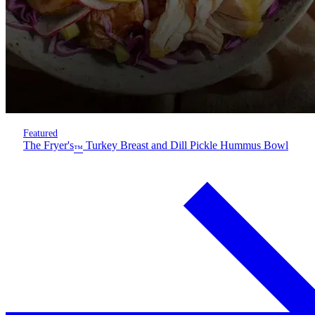
Featured
The Fryer's
Turkey Breast and Dill Pickle Hummus Bowl
™