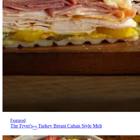
Featured
The Fryer's
Turkey Breast Cuban Style Melt
™