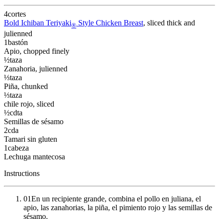
4
cortes
Bold Ichiban Teriyaki
Style Chicken Breast
, sliced thick and
®
julienned
1
bastón
Apio
, chopped finely
½
taza
Zanahoria
, julienned
⅓
taza
Piña
, chunked
⅓
taza
chile rojo
, sliced
½
cdta
Semillas de sésamo
2
cda
Tamari sin gluten
1
cabeza
Lechuga mantecosa
Instructions
01
En un recipiente grande, combina el pollo en juliana, el
apio, las zanahorias, la piña, el pimiento rojo y las semillas de
sésamo.