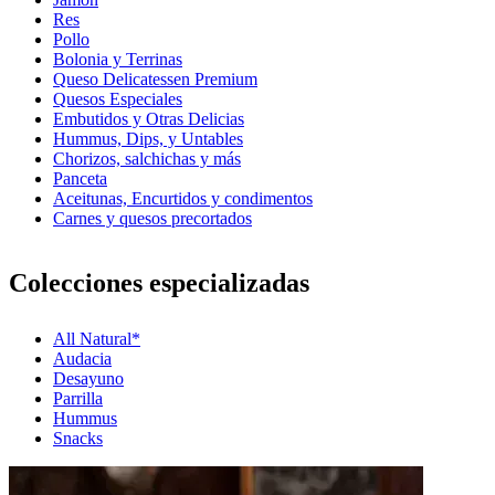
Res
Pollo
Bolonia y Terrinas
Queso Delicatessen Premium
Quesos Especiales
Embutidos y Otras Delicias
Hummus, Dips, y Untables
Chorizos, salchichas y más
Panceta
Aceitunas, Encurtidos y condimentos
Carnes y quesos precortados
Colecciones especializadas
All Natural*
Audacia
Desayuno
Parrilla
Hummus
Snacks