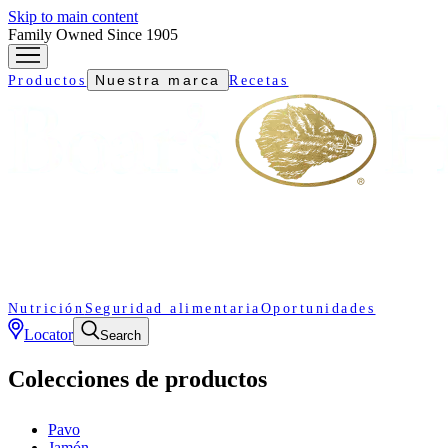
Skip to main content
Family Owned Since 1905
Nuestra marca
Productos
Recetas
Nutrición
Seguridad alimentaria
Oportunidades
Locator
Search
Colecciones de productos
Pavo
Jamón