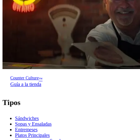
Counter Culture
™
Guía a la tienda
Tipos
Sándwiches
Sopas y Ensaladas
Entremeses
Platos Principales