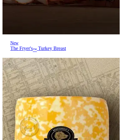
New
The Fryer's
Turkey Breast
™