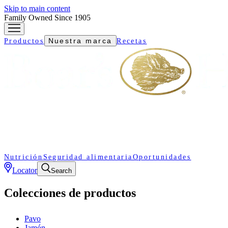
Skip to main content
Family Owned Since 1905
Nuestra marca
Productos
Recetas
Nutrición
Seguridad alimentaria
Oportunidades
Locator
Search
Colecciones de productos
Pavo
Jamón