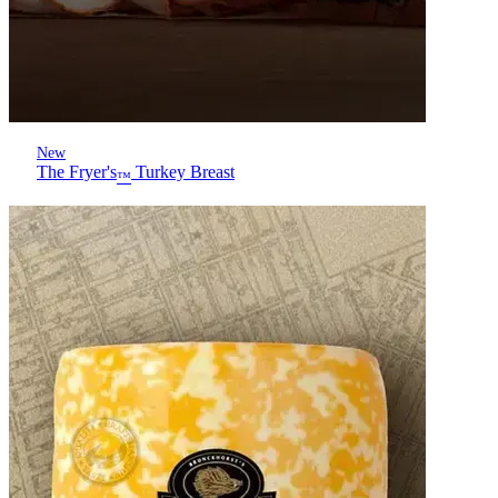
New
The Fryer's
Turkey Breast
™