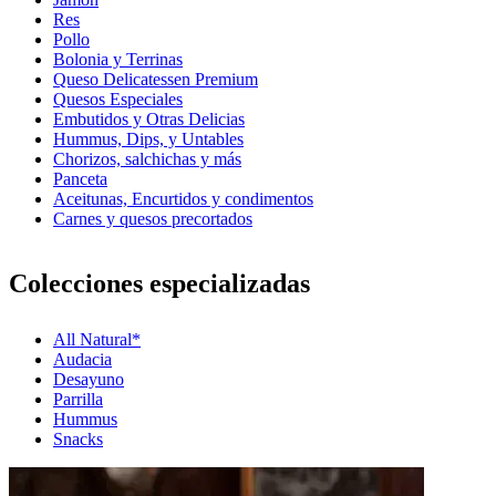
Res
Pollo
Bolonia y Terrinas
Queso Delicatessen Premium
Quesos Especiales
Embutidos y Otras Delicias
Hummus, Dips, y Untables
Chorizos, salchichas y más
Panceta
Aceitunas, Encurtidos y condimentos
Carnes y quesos precortados
Colecciones especializadas
All Natural*
Audacia
Desayuno
Parrilla
Hummus
Snacks