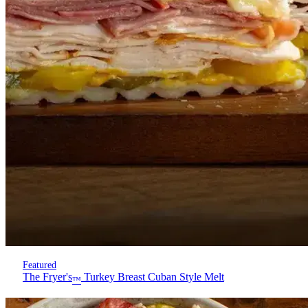
Featured
The Fryer's
Turkey Breast Cuban Style Melt
™