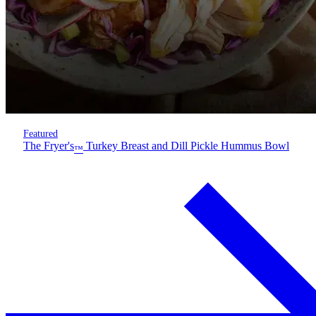
Featured
The Fryer's
Turkey Breast and Dill Pickle Hummus Bowl
™