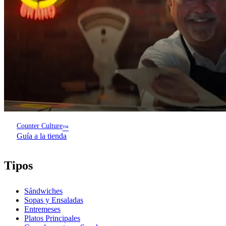
Counter Culture
™
Guía a la tienda
Tipos
Sándwiches
Sopas y Ensaladas
Entremeses
Platos Principales