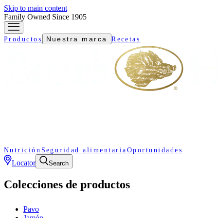
Skip to main content
Family Owned Since 1905
Nuestra marca
Productos
Recetas
Nutrición
Seguridad alimentaria
Oportunidades
Locator
Search
Colecciones de productos
Pavo
Jamón