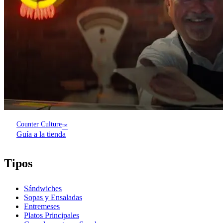
Counter Culture
™
Guía a la tienda
Tipos
Sándwiches
Sopas y Ensaladas
Entremeses
Platos Principales