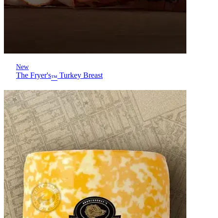
New
The Fryer's
Turkey Breast
™