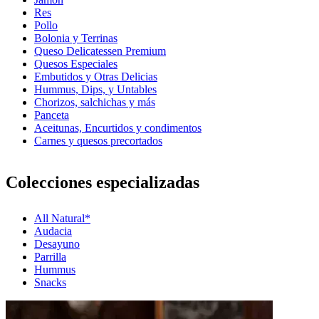
Res
Pollo
Bolonia y Terrinas
Queso Delicatessen Premium
Quesos Especiales
Embutidos y Otras Delicias
Hummus, Dips, y Untables
Chorizos, salchichas y más
Panceta
Aceitunas, Encurtidos y condimentos
Carnes y quesos precortados
Colecciones especializadas
All Natural*
Audacia
Desayuno
Parrilla
Hummus
Snacks