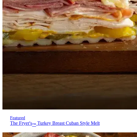
Featured
The Fryer's
Turkey Breast Cuban Style Melt
™