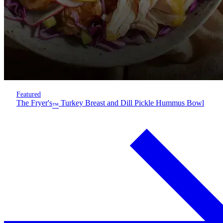
Featured
The Fryer's
Turkey Breast and Dill Pickle Hummus Bowl
™