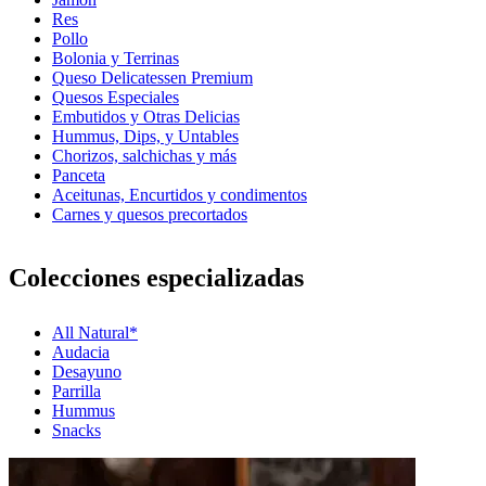
Res
Pollo
Bolonia y Terrinas
Queso Delicatessen Premium
Quesos Especiales
Embutidos y Otras Delicias
Hummus, Dips, y Untables
Chorizos, salchichas y más
Panceta
Aceitunas, Encurtidos y condimentos
Carnes y quesos precortados
Colecciones especializadas
All Natural*
Audacia
Desayuno
Parrilla
Hummus
Snacks