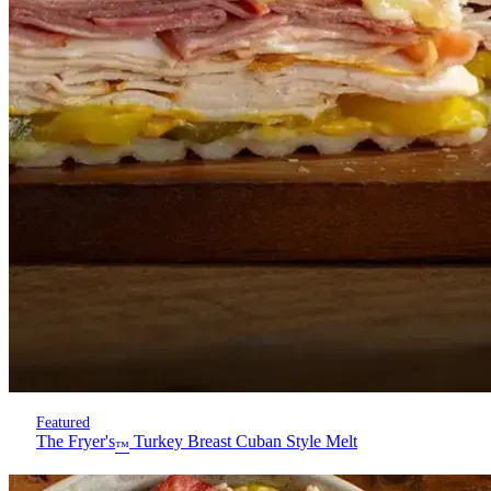
Featured
The Fryer's
Turkey Breast Cuban Style Melt
™