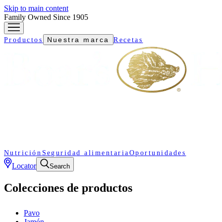
Skip to main content
Family Owned Since 1905
Nuestra marca
Productos
Recetas
Nutrición
Seguridad alimentaria
Oportunidades
Locator
Search
Colecciones de productos
Pavo
Jamón