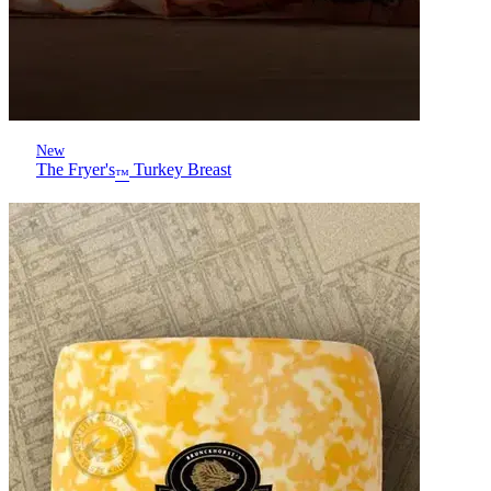
New
The Fryer's
Turkey Breast
™