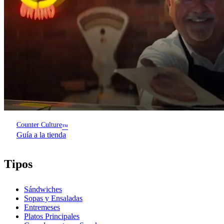
Counter Culture
™
Guía a la tienda
Tipos
Sándwiches
Sopas y Ensaladas
Entremeses
Platos Principales