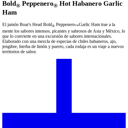
Bold
Peppenero
Hot Habanero Garlic
®
®
Ham
El jamón
Boar's Head
Bold
Peppenero
Garlic Ham trae a la
®
™
mente los sabores intensos, picantes y sabrosos de Asia y México, lo
que lo convierte en una excursión de sabores internacionales.
Elaborado con una mezcla de especias de chiles habaneros, ajo,
jengibre, hierba de limón y puerro, cada rodaja es un viaje a nuevos
territorios de sabor.