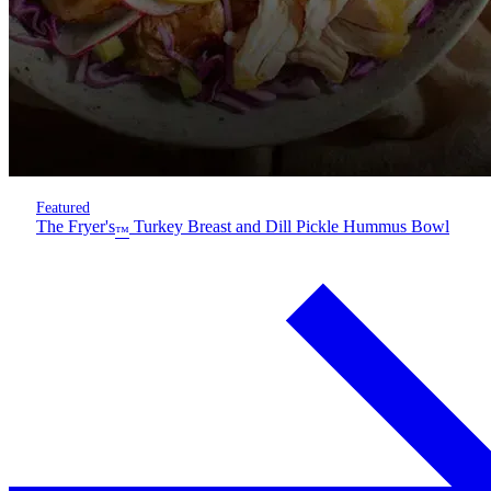
Featured
The Fryer's
Turkey Breast and Dill Pickle Hummus Bowl
™