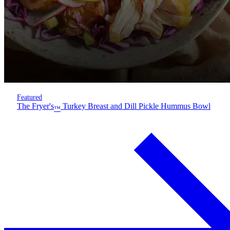
Featured
The Fryer's
Turkey Breast and Dill Pickle Hummus Bowl
™