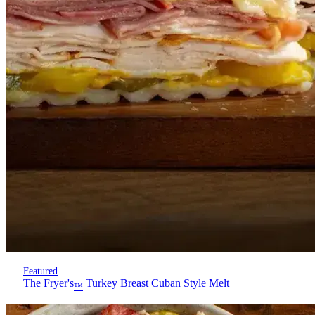
Featured
The Fryer's
Turkey Breast Cuban Style Melt
™