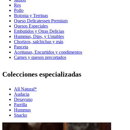
Res
Pollo
Bolonia y Terrinas
Queso Delicatessen Premium
Quesos Especiales
Embutidos y Otras Delicias
Hummus, Dips, y Untables
Chorizos, salchichas y más
Panceta
Aceitunas, Encurtidos y condimentos
Carnes y quesos precortados
Colecciones especializadas
All Natural*
Audacia
Desayuno
Parrilla
Hummus
Snacks