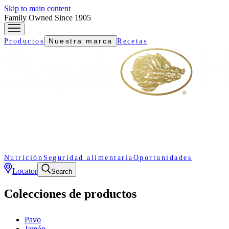
Skip to main content
Family Owned Since 1905
Nuestra marca
Productos
Recetas
Nutrición
Seguridad alimentaria
Oportunidades
Locator
Search
Colecciones de productos
Pavo
Jamón