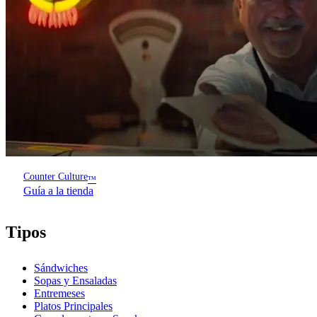
Counter Culture
™
Guía a la tienda
Tipos
Sándwiches
Sopas y Ensaladas
Entremeses
Platos Principales