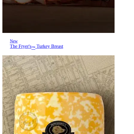
New
The Fryer's
Turkey Breast
™