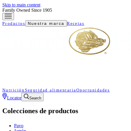
Skip to main content
Family Owned Since 1905
Nuestra marca
Productos
Recetas
Nutrición
Seguridad alimentaria
Oportunidades
Locator
Search
Colecciones de productos
Pavo
Jamón