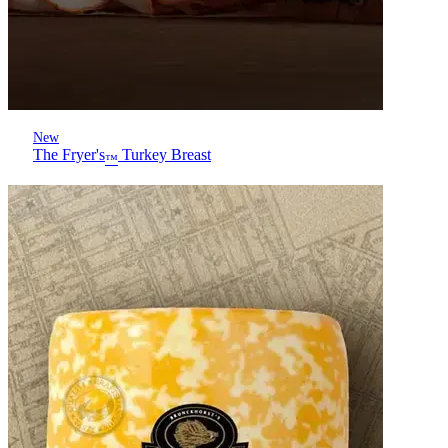
New
The Fryer's
Turkey Breast
™