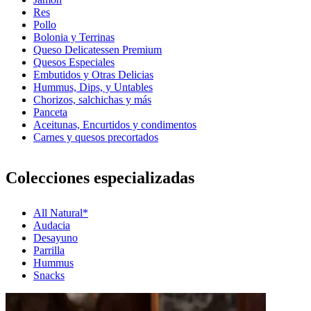
Res
Pollo
Bolonia y Terrinas
Queso Delicatessen Premium
Quesos Especiales
Embutidos y Otras Delicias
Hummus, Dips, y Untables
Chorizos, salchichas y más
Panceta
Aceitunas, Encurtidos y condimentos
Carnes y quesos precortados
Colecciones especializadas
All Natural*
Audacia
Desayuno
Parrilla
Hummus
Snacks