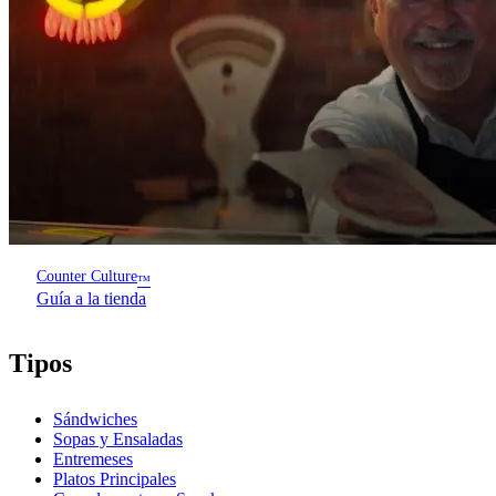
Counter Culture
™
Guía a la tienda
Tipos
Sándwiches
Sopas y Ensaladas
Entremeses
Platos Principales