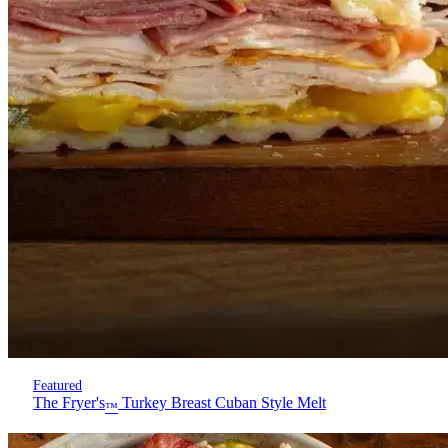
Featured
The Fryer's
Turkey Breast Cuban Style Melt
™