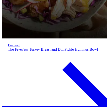
Featured
The Fryer's
Turkey Breast and Dill Pickle Hummus Bowl
™