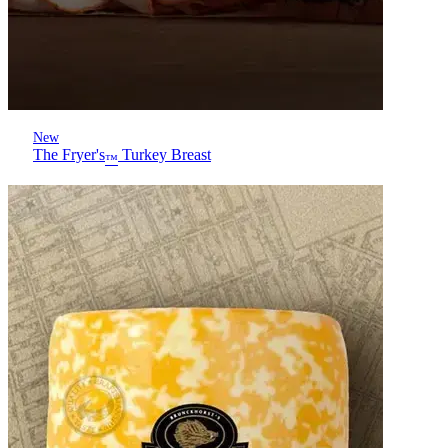
New
The Fryer's
Turkey Breast
™