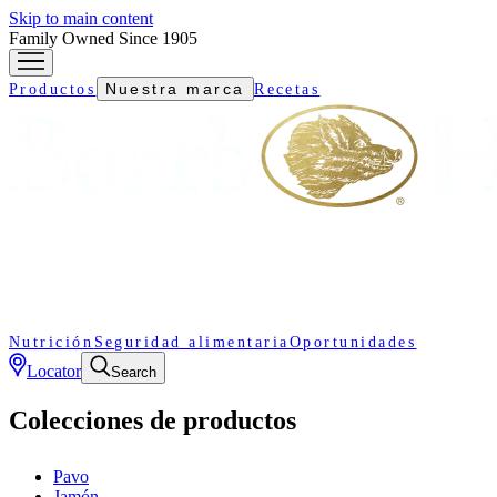
Skip to main content
Family Owned Since 1905
Nuestra marca
Productos
Recetas
Nutrición
Seguridad alimentaria
Oportunidades
Locator
Search
Colecciones de productos
Pavo
Jamón