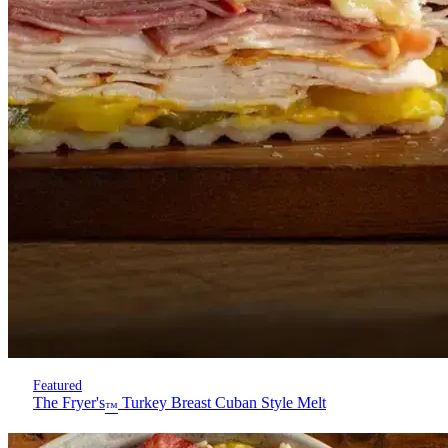
Featured
The Fryer's
Turkey Breast Cuban Style Melt
™