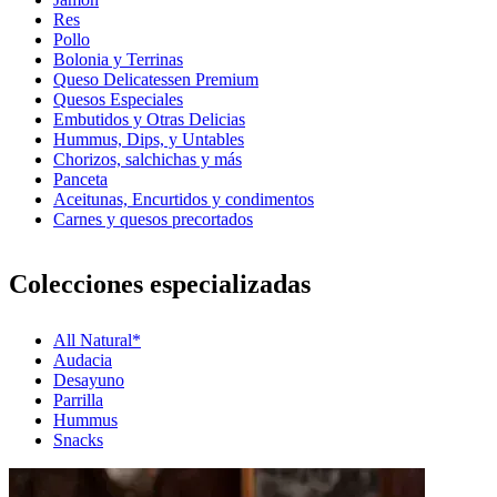
Res
Pollo
Bolonia y Terrinas
Queso Delicatessen Premium
Quesos Especiales
Embutidos y Otras Delicias
Hummus, Dips, y Untables
Chorizos, salchichas y más
Panceta
Aceitunas, Encurtidos y condimentos
Carnes y quesos precortados
Colecciones especializadas
All Natural*
Audacia
Desayuno
Parrilla
Hummus
Snacks