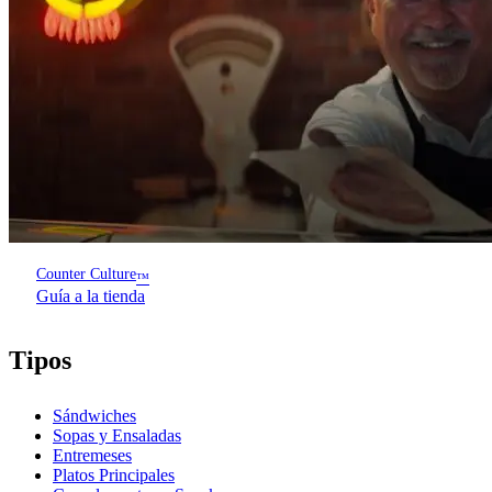
Counter Culture
™
Guía a la tienda
Tipos
Sándwiches
Sopas y Ensaladas
Entremeses
Platos Principales