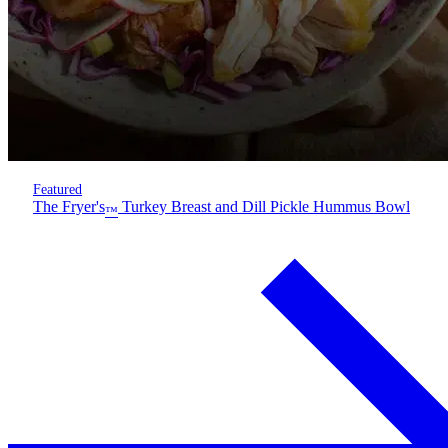
Featured
The Fryer's
Turkey Breast and Dill Pickle Hummus Bowl
™