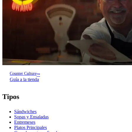
Counter Culture
™
Guía a la tienda
Tipos
Sándwiches
Sopas y Ensaladas
Entremeses
Platos Principales