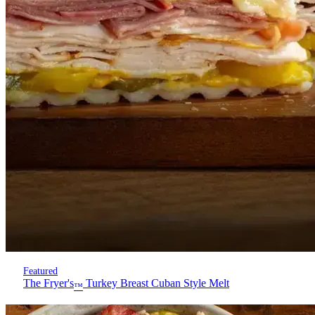
Featured
The Fryer's
Turkey Breast Cuban Style Melt
™