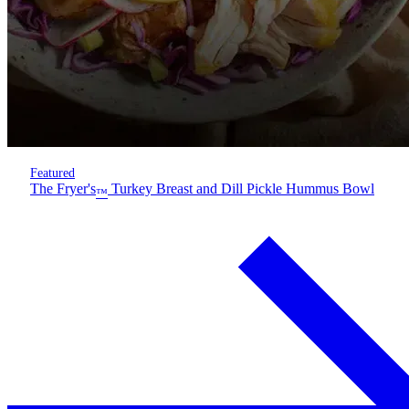
Featured
The Fryer's
Turkey Breast and Dill Pickle Hummus Bowl
™