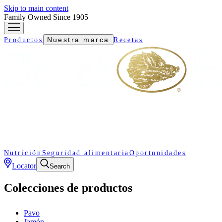
Skip to main content
Family Owned Since 1905
Nuestra marca
Productos
Recetas
Nutrición
Seguridad alimentaria
Oportunidades
Locator
Search
Colecciones de productos
Pavo
Jamón