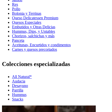
Res
Pollo
Bolonia y Terrinas
Queso Delicatessen Premium
Quesos Especiales
Embutidos y Otras Delicias
Hummus, Dips, y Untables
Chorizos, salchichas y más
Panceta
Aceitunas, Encurtidos y condimentos
Carnes y quesos precortados
Colecciones especializadas
All Natural*
Audacia
Desayuno
Parrilla
Hummus
Snacks