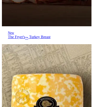
New
The Fryer's
Turkey Breast
™