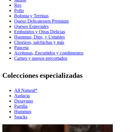
Res
Pollo
Bolonia y Terrinas
Queso Delicatessen Premium
Quesos Especiales
Embutidos y Otras Delicias
Hummus, Dips, y Untables
Chorizos, salchichas y más
Panceta
Aceitunas, Encurtidos y condimentos
Carnes y quesos precortados
Colecciones especializadas
All Natural*
Audacia
Desayuno
Parrilla
Hummus
Snacks