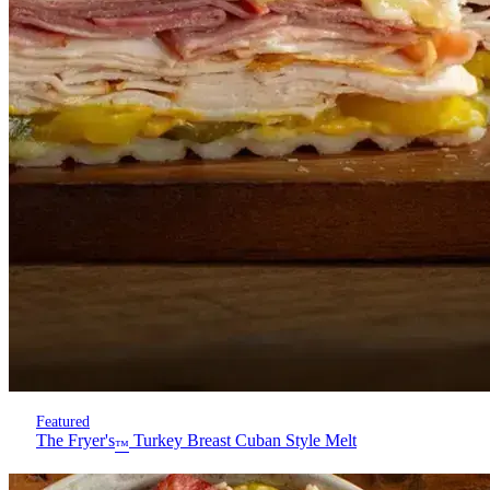
Featured
The Fryer's
Turkey Breast Cuban Style Melt
™