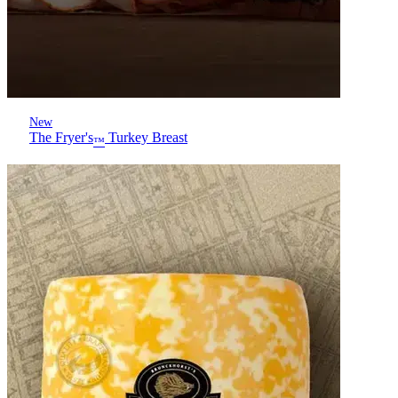
New
The Fryer's
Turkey Breast
™