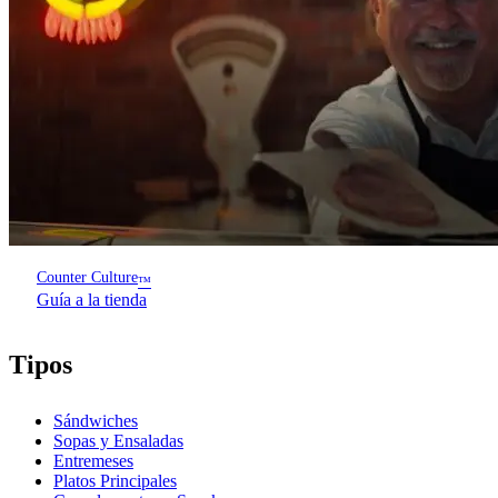
Counter Culture
™
Guía a la tienda
Tipos
Sándwiches
Sopas y Ensaladas
Entremeses
Platos Principales