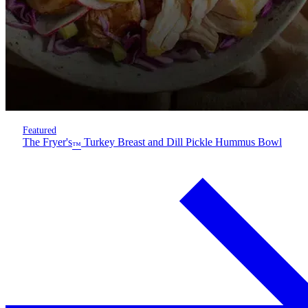
Featured
The Fryer's
Turkey Breast and Dill Pickle Hummus Bowl
™