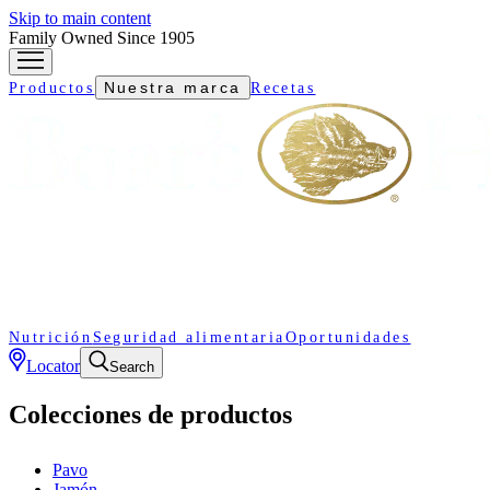
Skip to main content
Family Owned Since 1905
Nuestra marca
Productos
Recetas
Nutrición
Seguridad alimentaria
Oportunidades
Locator
Search
Colecciones de productos
Pavo
Jamón