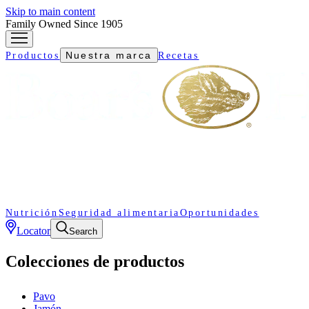
Skip to main content
Family Owned Since 1905
Nuestra marca
Productos
Recetas
Nutrición
Seguridad alimentaria
Oportunidades
Locator
Search
Colecciones de productos
Pavo
Jamón