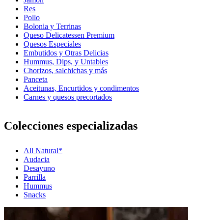
Res
Pollo
Bolonia y Terrinas
Queso Delicatessen Premium
Quesos Especiales
Embutidos y Otras Delicias
Hummus, Dips, y Untables
Chorizos, salchichas y más
Panceta
Aceitunas, Encurtidos y condimentos
Carnes y quesos precortados
Colecciones especializadas
All Natural*
Audacia
Desayuno
Parrilla
Hummus
Snacks