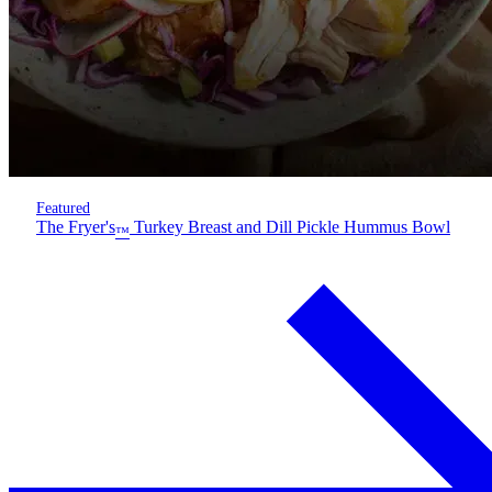
Featured
The Fryer's
Turkey Breast and Dill Pickle Hummus Bowl
™