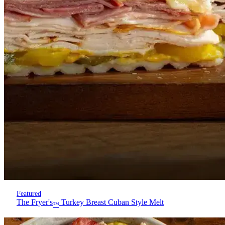
Featured
The Fryer's
Turkey Breast Cuban Style Melt
™