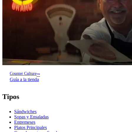
Counter Culture
™
Guía a la tienda
Tipos
Sándwiches
Sopas y Ensaladas
Entremeses
Platos Principales