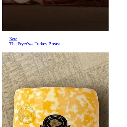
New
The Fryer's
Turkey Breast
™