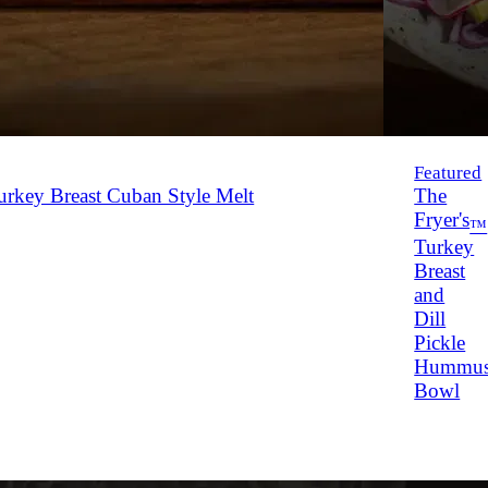
Featured
rkey Breast Cuban Style Melt
The
Fryer's
™
Turkey
Breast
and
Dill
Pickle
Hummu
Bowl