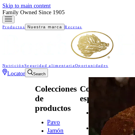
Skip to main content
Family Owned Since 1905
Productos
Nuestra marca
Recetas
Nutrición
Seguridad alimentaria
Oportunidades
Locator
Search
Colecciones
Colecciones
de
especializadas
productos
All
Natural*
Pavo
Audacia
Jamón