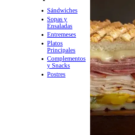
Sándwiches
How
2
Sopas y
Charcuterie
Ensaladas
®
Counter
Entremeses
Culture
Platos
™
Guía
Principales
a
Complementos
la
y Snacks
tienda
Postres