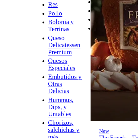
Desayuno
Res
Parrilla
Pollo
Hummus
Bolonia y
Snacks
Terrinas
Queso
Delicatessen
Premium
Quesos
Especiales
Embutidos y
Otras
Delicias
Hummus,
Dips, y
Untables
Chorizos,
salchichas y
New
más
The Fryer's
Tu