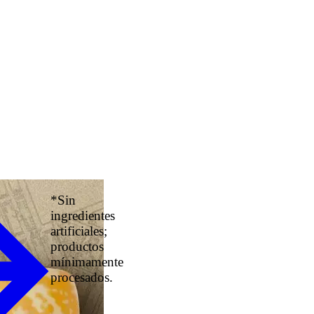
*Sin
ingredientes
artificiales;
productos
mínimamente
procesados.