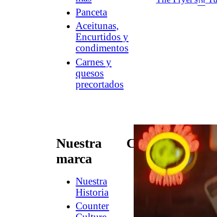
™
Panceta
Aceitunas,
Encurtidos y
condimentos
Carnes y
quesos
precortados
Nuestra
Conectar
marca
Contacto
Newsletter
Nuestra
de
Historia
Dish
Counter
Worthy
®