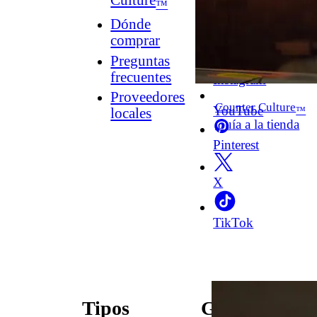
Culture
™
Dónde
comprar
Facebook
Preguntas
frecuentes
Instagram
Proveedores
Counter Culture
YouTube
™
locales
Guía a la tienda
Pinterest
X
TikTok
Tipos
Guías