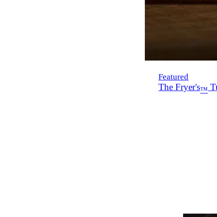
Featured
The Fryer's
Tu
™