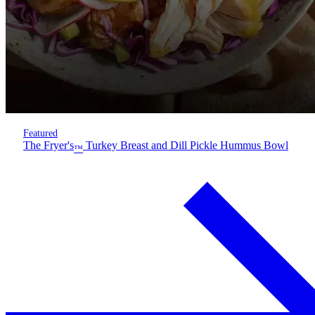
Featured
The Fryer's
Turkey Breast and Dill Pickle Hummus Bowl
™