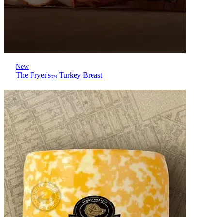
New
The Fryer's
Turkey Breast
™