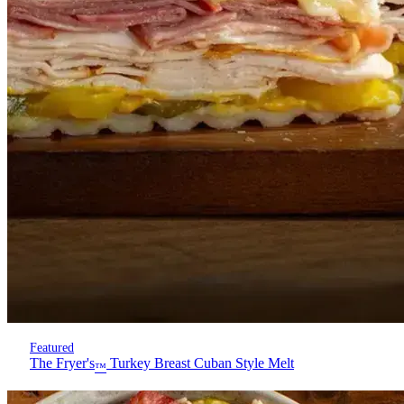
Featured
The Fryer's
Turkey Breast Cuban Style Melt
™