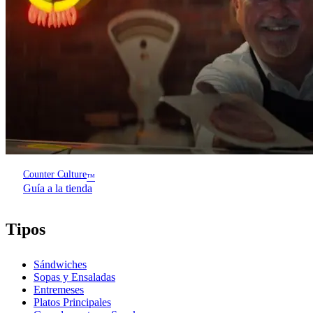
Counter Culture
™
Guía a la tienda
Tipos
Sándwiches
Sopas y Ensaladas
Entremeses
Platos Principales