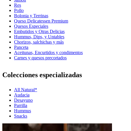
Res
Pollo
Bolonia y Terrinas
Queso Delicatessen Premium
Quesos Especiales
Embutidos y Otras Delicias
Hummus, Dips, y Untables
Chorizos, salchichas y más
Panceta
Aceitunas, Encurtidos y condimentos
Carnes y quesos precortados
Colecciones especializadas
All Natural*
Audacia
Desayuno
Parrilla
Hummus
Snacks