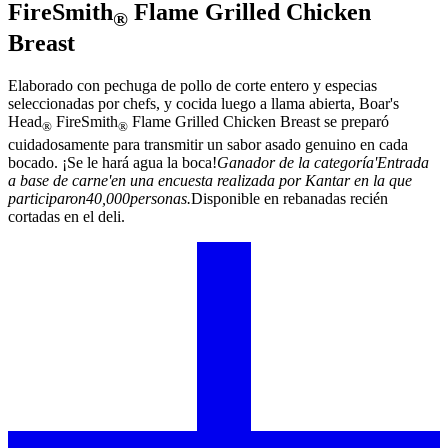
FireSmith
Flame Grilled Chicken
®
Breast
Elaborado con pechuga de pollo de corte entero y especias
seleccionadas por chefs, y cocida luego a llama abierta,
Boar's
Head
FireSmith
Flame Grilled Chicken Breast se preparó
®
®
cuidadosamente para transmitir un sabor asado genuino en cada
bocado. ¡Se le hará agua la boca!
Ganador de la categoría
'
Entrada
a base de carne
'
en una encuesta realizada por Kantar en la que
participaron
40
,
000
personas.
Disponible en rebanadas recién
cortadas en el deli.