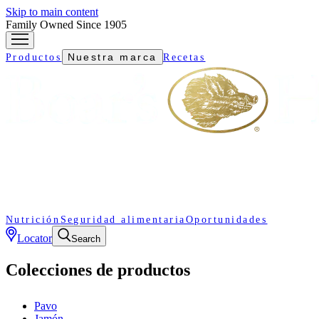
Skip to main content
Family Owned Since 1905
Nuestra marca
Productos
Recetas
Nutrición
Seguridad alimentaria
Oportunidades
Locator
Search
Colecciones de productos
Pavo
Jamón