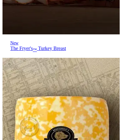
New
The Fryer's
Turkey Breast
™