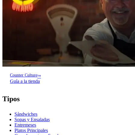
Counter Culture
™
Guía a la tienda
Tipos
Sándwiches
Sopas y Ensaladas
Entremeses
Platos Principales