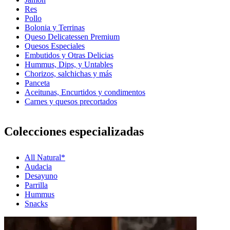
Res
Pollo
Bolonia y Terrinas
Queso Delicatessen Premium
Quesos Especiales
Embutidos y Otras Delicias
Hummus, Dips, y Untables
Chorizos, salchichas y más
Panceta
Aceitunas, Encurtidos y condimentos
Carnes y quesos precortados
Colecciones especializadas
All Natural*
Audacia
Desayuno
Parrilla
Hummus
Snacks