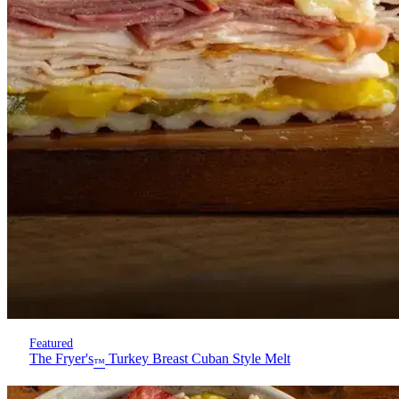
Featured
The Fryer's
Turkey Breast Cuban Style Melt
™