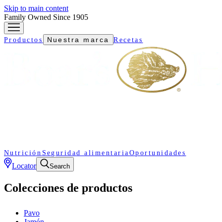
Skip to main content
Family Owned Since 1905
Nuestra marca
Productos
Recetas
Nutrición
Seguridad alimentaria
Oportunidades
Locator
Search
Colecciones de productos
Pavo
Jamón