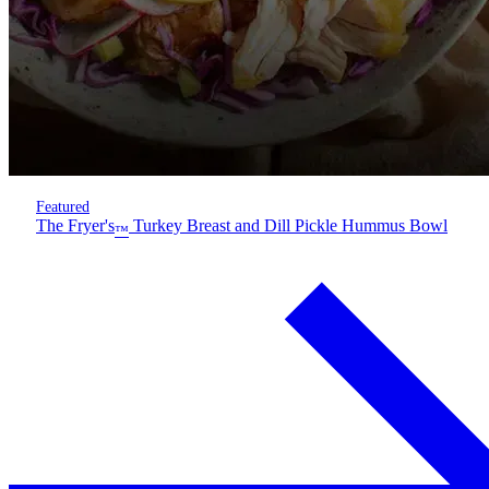
Featured
The Fryer's
Turkey Breast and Dill Pickle Hummus Bowl
™